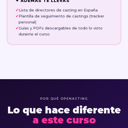
✦ ADEMÁS TE LLEVAS
paso a paso
Te vas con tu plan claro, estructurado y listo
Lista de directores de casting en España
para aplicar
Plantilla de seguimiento de castings (tracker
Espacio abierto para resolver todo lo que ha
personal)
quedado pendiente
Guías y PDFs descargables de todo lo visto
durante el curso
POR QUÉ OPENACTING
Lo que hace diferente
a este curso