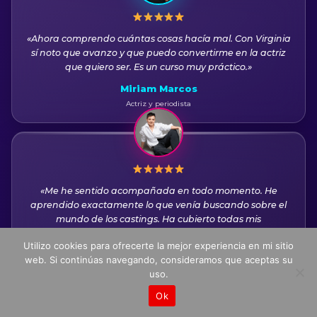
«Ahora comprendo cuántas cosas hacía mal. Con Virginia
sí noto que avanzo y que puedo convertirme en la actriz
que quiero ser. Es un curso muy práctico.»
Miriam Marcos
Actriz y periodista
«Me he sentido acompañada en todo momento. He
aprendido exactamente lo que venía buscando sobre el
mundo de los castings. Ha cubierto todas mis
expectativas.»
Utilizo cookies para ofrecerte la mejor experiencia en mi sitio
Melena López
web. Si continúas navegando, consideramos que aceptas su
Actriz y fotógrafa
uso.
Ok