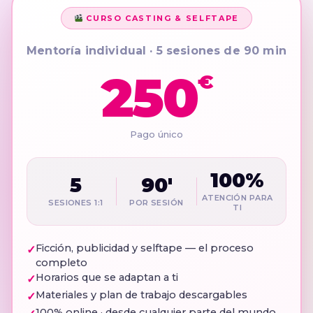
CURSO CASTING & SELFTAPE
Mentoría individual · 5 sesiones de 90 min
250
€
Pago único
100%
5
90'
ATENCIÓN PARA
SESIONES 1:1
POR SESIÓN
TI
Ficción, publicidad y selftape — el proceso
completo
Horarios que se adaptan a ti
Materiales y plan de trabajo descargables
100% online · desde cualquier parte del mundo